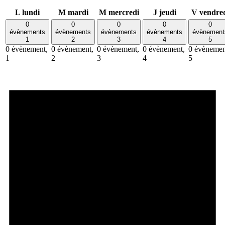
L
lundi
M
mardi
M
mercredi
J
jeudi
V
vendre
0
0
0
0
0
évènements
évènements
évènements
évènements
évènement
1
2
3
4
5
0 évènement,
0 évènement,
0 évènement,
0 évènement,
0 évènemen
1
2
3
4
5